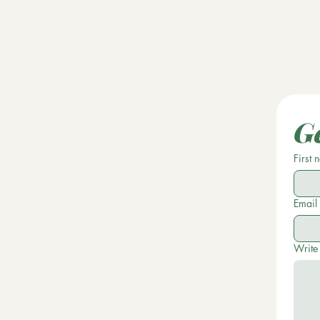
Ge
First
Email
Write