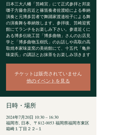
日本三大八幡「筥崎宮」にて正式参拝と邦楽
囃子方藤舎呂近と篠笛奏者佐渡睦による奉納
演奏と元博多芸者で舞踊家渡邉桂子による舞
の演奏舞を奉納致します。参拝後、筥崎迎賓
館にてランチをお楽しみ下さい。参道近くに
ある博多伝統工芸「博多曲物」さんのお店見
学と「博多曲物玉樹氏」のお話しや高取の高
取焼本家味楽窯の美術館にて、十五代「亀井
味楽氏」の講話とお抹茶をお楽しみ頂きます
チケットは販売されていません
他のイベントを見る
日時・場所
2024年7月20日 10:30 – 16:30
福岡市, 日本、〒812-0053 福岡県福岡市東区
箱崎１丁目２２−１