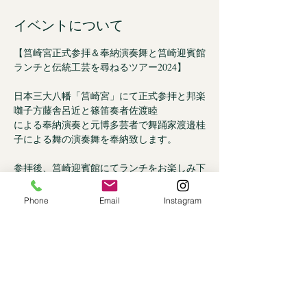
イベントについて
【筥崎宮正式参拝＆奉納演奏舞と筥崎迎賓館
ランチと伝統工芸を尋ねるツアー2024】
日本三大八幡「筥崎宮」にて正式参拝と邦楽
囃子方藤舎呂近と篠笛奏者佐渡睦
による奉納演奏と元博多芸者で舞踊家渡邉桂
子による舞の演奏舞を奉納致します。
参拝後、筥崎迎賓館にてランチをお楽しみ下
さい。参道近くにある博多伝統工芸
「博多曲物」さんのお店見学と「博多曲物玉
Phone
Email
Instagram
樹氏」のお話しや高取の高取焼本家味楽窯
の美術館にて、十五代「亀井味楽氏」の講話
とお抹茶をお楽しみ頂きます。
さらに表示