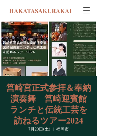
HAKATASAKURAKAI
筥崎宮正式参拝＆奉納
演奏舞 筥崎迎賓館
ランチと伝統工芸を
訪ねるツアー2024
7月20日(土)
  |  
福岡市