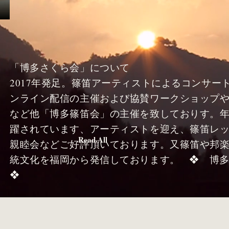
「博多さくら会」について
2017年発足。篠笛アーティストによるコンサー
ンライン配信の主催および協賛ワークショップ
など他「博多篠笛会」の主催を致しておりす。
躍されています、アーティストを迎え、篠笛レ
Read All
親睦会などご好評頂いております。又篠笛や邦
統文化を福岡から発信しております。 ❖ 博
❖