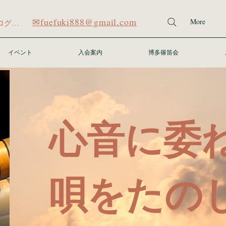
✉fuefuki888@gmail.com
More
ログイン
イベント
入会案内
博多篠笛会
心音に委
唄をたの