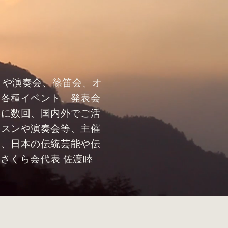
トや演奏会、篠笛会、オ
や各種イベント、発表会
年に数回、国内外でご活
ッスンや演奏会等、主催
楽、日本の伝統芸能や伝
多さくら会代表 佐渡睦