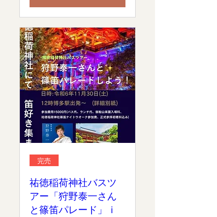
完売
祐徳稲荷神社バスツ
アー「狩野泰一さん
と篠笛パレード」ｉ